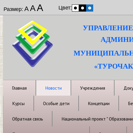
А
А
Цвет:
А
Размер:
УПРАВЛЕНИЕ
АДМИНИ
МУНИЦИПАЛЬН
«ТУРОЧАК
Главная
Новости
Учреждения
Док
Курсы
Особые дети
Концепции
Бе
Обратная связь
Национальный проект " Образовани