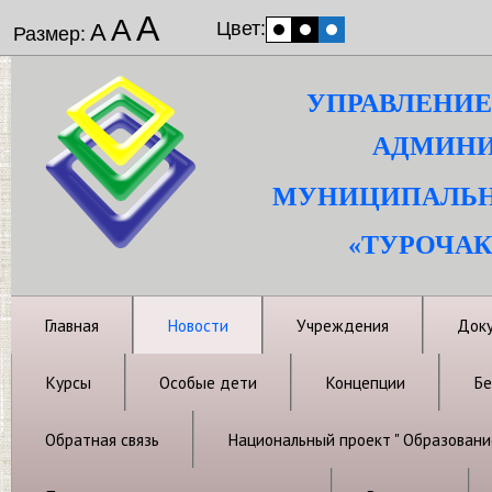
А
А
Цвет:
А
Размер:
УПРАВЛЕНИЕ
АДМИНИ
МУНИЦИПАЛЬН
«ТУРОЧАК
Главная
Новости
Учреждения
Док
Курсы
Особые дети
Концепции
Бе
Обратная связь
Национальный проект " Образовани