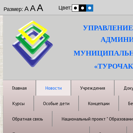
А
А
Цвет:
А
Размер:
УПРАВЛЕНИЕ
АДМИНИ
МУНИЦИПАЛЬН
«ТУРОЧАК
Главная
Новости
Учреждения
Док
Курсы
Особые дети
Концепции
Бе
Обратная связь
Национальный проект " Образовани