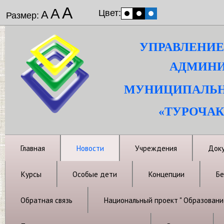
А
А
Цвет:
А
Размер:
УПРАВЛЕНИЕ
АДМИНИ
МУНИЦИПАЛЬН
«ТУРОЧАК
Главная
Новости
Учреждения
Док
Курсы
Особые дети
Концепции
Бе
Обратная связь
Национальный проект " Образовани