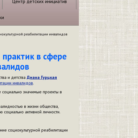
Центр детских инициатив
ки
циокультурной реабилитации инвалидов
 практик в сфере
валидов
тва и детства
Диана Гурцкая
итации инвалидов
.
е социально значимые проекты в
валидностью в жизни общества,
ю социально активной личности.
ние социокультурной реабилитации