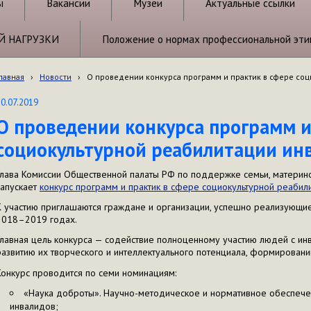
ы
Вакансии
Музеи
Актуальные ссылки
Й НАГРУЗКИ
Положение о нормах профессиональной эти
лавная
›
Новости
›
О проведении конкурса программ и практик в сфере со
10.07.2019
О проведении конкурса программ и
социокультурной реабилитации ин
Глава Комиссии Общественной палаты РФ по поддержке семьи, материнс
запускает
конкурс программ и практик в сфере социокультурной реабил
К участию приглашаются граждане и организации, успешно реализующи
2018–2019 годах.
Главная цель конкурса — содействие полноценному участию людей с ин
развитию их творческого и интеллектуального потенциала, формировани
Конкурс проводится по семи номинациям:
«Наука доброты». Научно-методическое и нормативное обеспече
инвалидов;