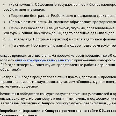
«Рука помощи». Общественно-государственное и бизнес партнерс
реабилитации инвалидов;
«Творчество без границ». Реабилитация инвалидности средствами 
«Равные возможности». Инклюзивное образование, профориентац
«Жизнь без барьеров». Специально-культурные, образовательны
культуры и социальных учреждений, адаптированные для инвалидов;
«Шаг вперед». Программа (практика) в сфере адаптивной физичес
«Мы вместе». Программа (практика) в сфере подготовки волонтер
Конкурс проводится в два этапа. На первом, который продлится до 30 
заполнить
онлайн конкурсную заявку (анкету)
с приложением конкурсной 
2019 года экспертный совет изучит представленные работы, осуществит
победителей).
В ноябре 2019 года пройдет презентация практик, программ и проектов
открытого форума с международным участием «Социокультурная интегр
инклюзивного общества».
Номинанты и победители конкурса получат сертификат учредителей и ор
консультационную, методическую и (или) иную помощь в осуществлении п
реализованы совместно с Центром социокультурной реабилитации Дианы
Подробная информация о Конкурсе размещена на сайте Обществе
Федерации по ссылке: