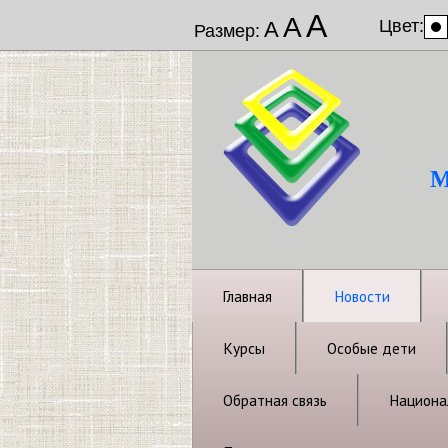
А
А
Цвет:
А
Размер:
М
Главная
Новости
Курсы
Особые дети
Обратная связь
Национал