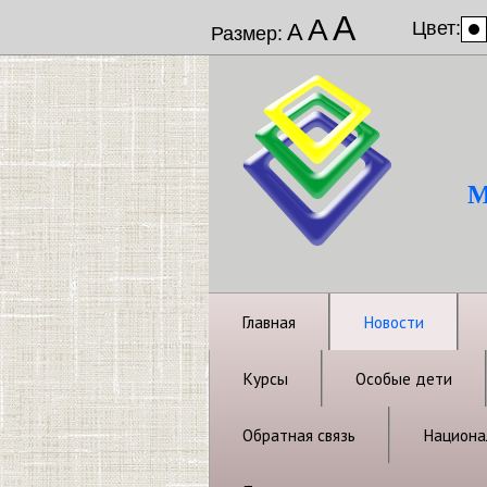
А
А
Цвет:
А
Размер:
М
Главная
Новости
Курсы
Особые дети
Обратная связь
Национал