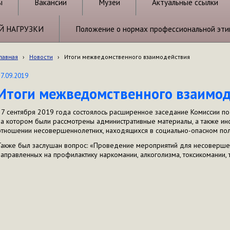
ы
Вакансии
Музеи
Актуальные ссылки
Й НАГРУЗКИ
Положение о нормах профессиональной эти
лавная
›
Новости
›
Итоги межведомственного взаимодействия
27.09.2019
Итоги межведомственного взаимо
27 сентября 2019 года состоялось расширенное заседание Комиссии по
на котором были рассмотрены административные материалы, а также и
отношении несовершеннолетних, находящихся в социально-опасном по
Также был заслушан вопрос: «Проведение мероприятий для несовершен
направленных на профилактику наркомании, алкоголизма, токсикомании,