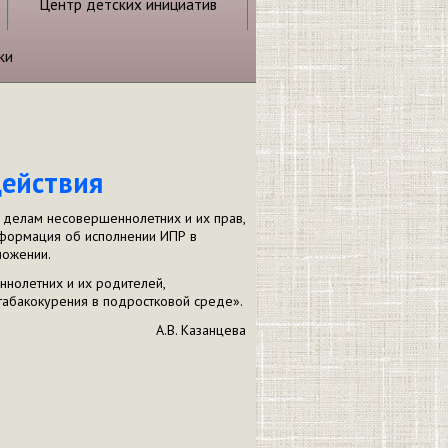
Центр детских инициатив
ки
действия
 делам несовершеннолетних и их прав,
нформация об исполнении ИПР в
ложении.
нолетних и их родителей,
 табакокурения в подростковой среде».
А.В. Казанцева