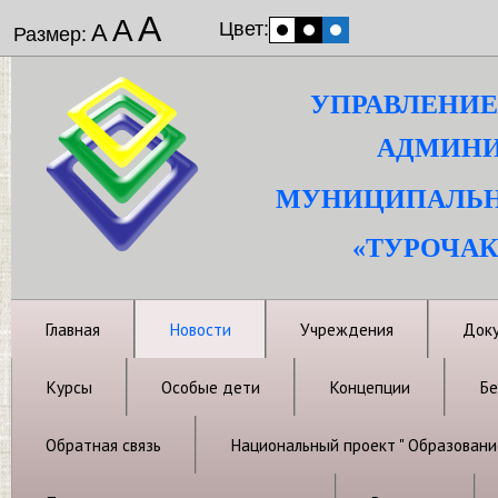
А
А
Цвет:
А
Размер:
УПРАВЛЕНИЕ
АДМИНИ
МУНИЦИПАЛЬН
«ТУРОЧАК
Главная
Новости
Учреждения
Док
Курсы
Особые дети
Концепции
Бе
Обратная связь
Национальный проект " Образовани