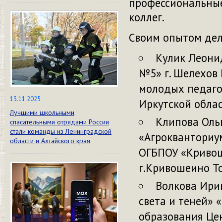
профессиональные
коллег.
Своим опытом дел
Кулик Леони
№5» г. Шелехов
молодых педаго
13.11.2025
Иркутской облас
Лучшими школьными
Клипова Оль
спасательными отрядами России
стали команды из Ленинградской
«Агрокванториум
области и Алтайского края
ОГБПОУ «Кривош
г.Кривошеино Т
Волкова Ири
света и теней» 
образования Цен