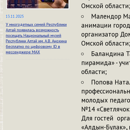
Омской области
Малендор Ма
13.11.2025
анимации город 
У многодетных семей Республики
Алтай появилась возможность
организатор Дом
посещать Национальный музей
Республики Алтай им. А.В. Анохина
Омской области
бесплатно по цифровому ID в
Баландина Т
мессенджере МАХ
пирамида» - учи
области;
Попова Ната
профессиональн
молодых педаго
№14 «Светлячок
Для гостей орга
«Алдын-Булак»,