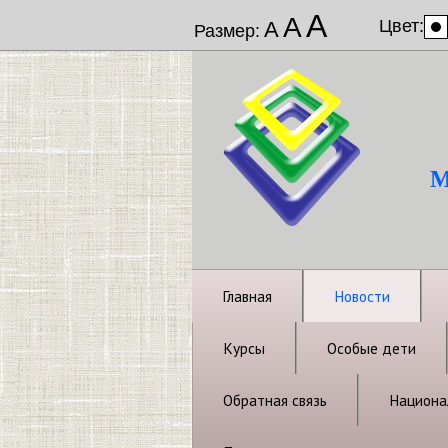
А
А
Цвет:
А
Размер:
М
Главная
Новости
Курсы
Особые дети
Обратная связь
Национал