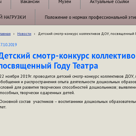
ы
Вакансии
Музеи
Актуальные ссылки
Й НАГРУЗКИ
Положение о нормах профессиональной эти
лавная
›
Новости
›
Детский смотр-конкурс коллективов ДОУ, посвященный Г
17.10.2019
Детский смотр-конкурс коллективо
посвященный Году Театра
22 ноября 2019г. проводится детский смотр-конкурс коллективов ДОУ,
обобщения и распространения опыта деятельности дошкольных образо
условий для развития творческих способностей дошкольников; выявлен
способных, творчески одаренных детей.
Основной состав участников – воспитанники дошкольных образовательн
лет.