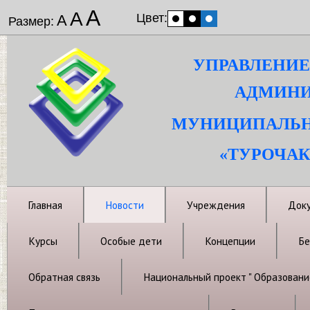
А
А
Цвет:
А
Размер:
УПРАВЛЕНИЕ
АДМИНИ
МУНИЦИПАЛЬН
«ТУРОЧАК
Главная
Новости
Учреждения
Док
Курсы
Особые дети
Концепции
Бе
Обратная связь
Национальный проект " Образовани