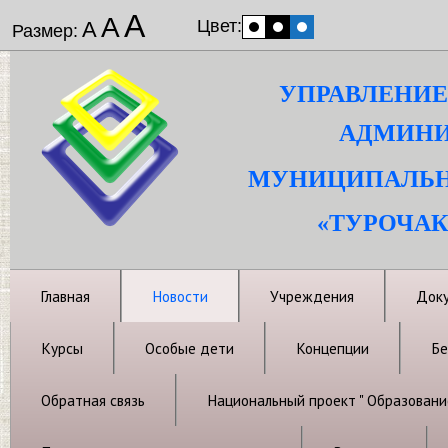
А
А
Цвет:
А
Размер:
УПРАВЛЕНИЕ
АДМИНИ
МУНИЦИПАЛЬН
«ТУРОЧАК
Главная
Новости
Учреждения
Док
Курсы
Особые дети
Концепции
Бе
Обратная связь
Национальный проект " Образовани