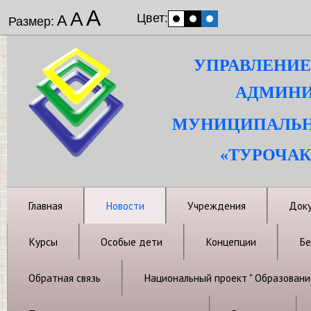
А
А
Цвет:
А
Размер:
УПРАВЛЕНИЕ
АДМИНИ
МУНИЦИПАЛЬН
«ТУРОЧАК
Главная
Новости
Учреждения
Док
Курсы
Особые дети
Концепции
Бе
Обратная связь
Национальный проект " Образовани