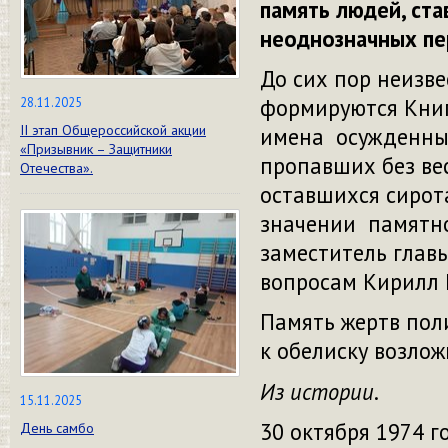
память людей, ст
неоднозначных пе
До сих пор неизве
формируются Книг
28.11.2025
II этап Общероссийской акции
имена осужденных
«Призывник – Защитники
пропавших без ве
Отечества».
оставшихся сирот
значении памятно
заместитель глав
вопросам Кирилл 
Память жертв пол
к обелиску возлож
Из истории
.
15.11.2025
30 октября 1974 г
День самбо