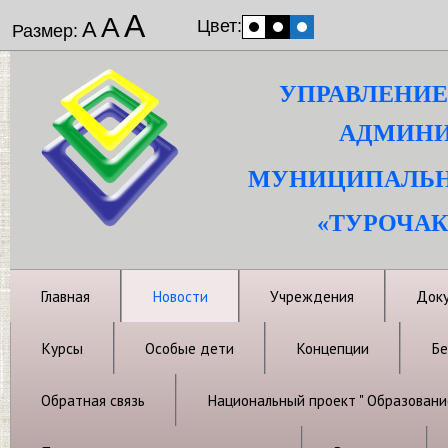
А
А
Цвет:
А
Размер:
УПРАВЛЕНИЕ
АДМИНИ
МУНИЦИПАЛЬН
«ТУРОЧАК
Главная
Новости
Учреждения
Док
Курсы
Особые дети
Концепции
Бе
Обратная связь
Национальный проект " Образовани