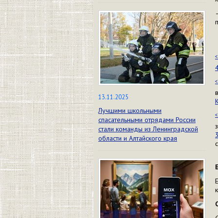
<
<
13.11.2025
Лучшими школьными
<
спасательными отрядами России
стали команды из Ленинградской
области и Алтайского края