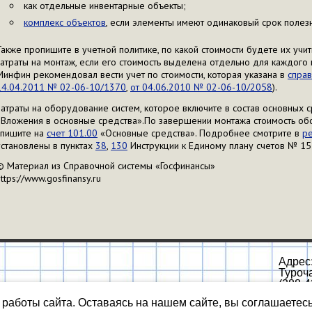
как отдельные инвентарные объекты;
комплекс объектов
, если элементы имеют одинаковый срок полезн
Также пропишите в учетной политике, по какой стоимости будете их учиты
затраты на монтаж, если его стоимость выделена отдельно для каждого
Минфин рекомендовал вести учет по стоимости, которая указана в
справ
14.04.2011 № 02-06-10/1370
,
от 04.06.2010 № 02-06-10/2058
).
Затраты на оборудование систем, которое включите в состав основных с
«Вложения в основные средства».По завершении монтажа стоимость об
спишите на
счет 101.00
«Основные средства». Подробнее смотрите в
р
установлены в пунктах
38
,
130
Инструкции к Единому плану счетов № 15
© Материал из Справочной системы «Госфинансы»
https://www.gosfinansy.ru
Адрес:
Туроча
(388-4
работы сайта. Оставаясь на нашем сайте, вы соглашаетес