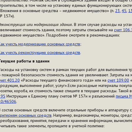
Строительство.
Монтаж систем в строящемся здании входит в общую сто
строительство, в том числе на установку единых функционирующих сист
«Вложения в основные средства – недвижимое имущество» (п.
23
,
45
,
1
№ 157н).
Реконструкция или модернизация здания.
В этом случае расходы на уста
увеличивают стоимость здания, поэтому затраты списывайте на
счет 106.
недвижимое имущество». Подробнее смотрите в рекомендациях:
Как учесть модернизацию основных средств
;
Как учесть реконструкцию основных средств
.
Текущие работы в здании
Расходы на установку систем в рамках текущих работ для выполнения т
о пожарной безопасности стоимость здания не увеличивают. Затраты на 
счет 401.20
«Расходы текущего финансового года» или на
счет 109.00
«
продукции, выполнение работ, услуг».Если расходные материалы покупа
розетки, короба, их стоимость также спишите в текущие расходы. Такой
295
Инструкции к Единому плану счетов № 157н и разъяснений
письма 
10/46506
.
В состав основных средств включите отдельные приборы и аппаратуру с
критериям основных средств
. Например, видеокамеры, мониторы, средс
преобразования, принятия, передачи и хранения информации, вычислител
учитывать такие элементы, пропишите в учетной политике: