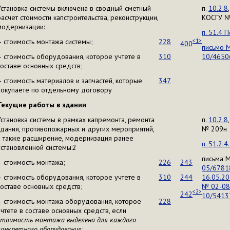
Установка системы включена в сводный сметный
п.
10.2.8
расчет стоимости капстроительства, реконструкции,
КОСГУ №
модернизации:
п. 51.4
– стоимость монтажа системы;
228
<1>
400
письмо 
– стоимость оборудования, которое учтете в
310
10/4650
составе основных средств;
– стоимость материалов и запчастей, которые
347
покупаете по отдельному договору
Текущие работы в здании
Установка системы в рамках капремонта, ремонта
п.
10.2.8
здания, противопожарных и других мероприятий,
№ 209н
а также расширение, модернизация ранее
п. 51.2.
установленной системы:2
письма 
– стоимость монтажа;
226
243
05/6781
– стоимость оборудования, которое учтете в
310
244
16.05.2
составе основных средств;
№ 02-08
<2>
242
10/5413
– стоимость монтажа оборудования, которое
228
учтете в составе основных средств, если
стоимость монтажа выделена для каждого
конкретного оборудования
;