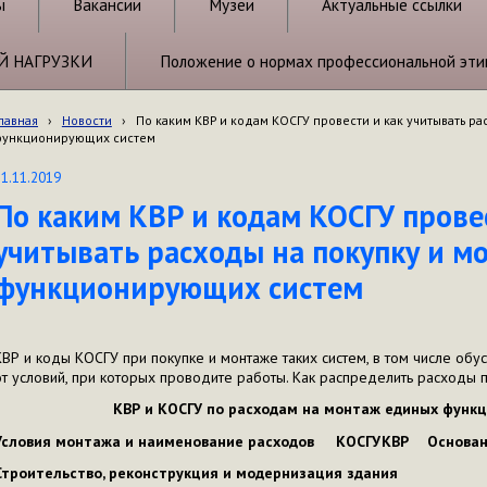
ы
Вакансии
Музеи
Актуальные ссылки
Й НАГРУЗКИ
Положение о нормах профессиональной эти
лавная
›
Новости
›
По каким КВР и кодам КОСГУ провести и как учитывать р
функционирующих систем
11.11.2019
По каким КВР и кодам КОСГУ прове
учитывать расходы на покупку и м
функционирующих систем
КВР и коды КОСГУ при покупке и монтаже таких систем, в том числе обус
от условий, при которых проводите работы. Как распределить расходы п
КВР и КОСГУ по расходам на монтаж единых функ
Условия монтажа и наименование расходов
КОСГУ
КВР
Основа
Строительство, реконструкция и модернизация здания