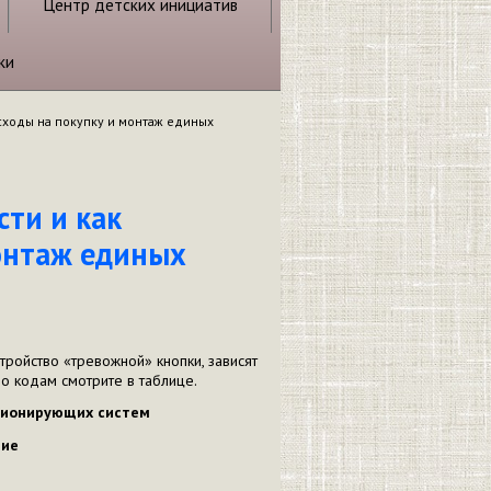
Центр детских инициатив
ки
асходы на покупку и монтаж единых
сти и как
онтаж единых
тройство «тревожной» кнопки, зависят
о кодам смотрите в таблице.
ционирующих систем
ние