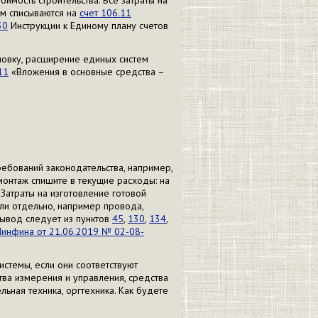
имость строительства. Все затраты на
ем списываются на
счет 106.11
30
Инструкции к Единому плану счетов
новку, расширение единых систем
11
«Вложения в основные средства –
ребований законодательства, например,
монтаж спишите в текущие расходы: на
Затраты на изготовление готовой
ли отдельно, например провода,
 вывод следует из пунктов
45
,
130
,
134
,
Минфина от 21.06.2019 № 02-08-
истемы, если они соответствуют
тва измерения и управления, средства
ьная техника, оргтехника. Как будете