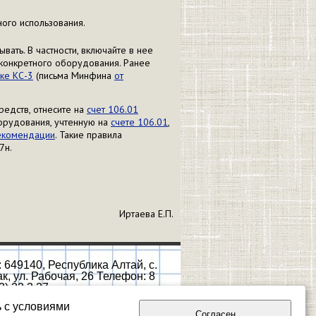
ого использования.
вать. В частности, включайте в нее
 конкретного оборудования. Ранее
ке КС-3
(письма Минфина
от
редств, отнесите на
счет 106.01
орудования, учтенную на
счете 106.01
,
екомендации
. Такие правила
7н.
Иртаева Е.П.
 649140, Республика Алтай, с.
к, ул. Рабочая, 26 Телефон: 8
3) 22 3 37
ь с условиями
Согласен