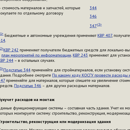
– стоимость материалов и запчастей, которые
344
покупаете по отдельному договору
346
<3>
347
1>
Бюджетные и автономные учреждения применяют
КВР 407
, получа
414
.
2>
КВР 242
применяют получатели бюджетных средств для локально-выч
в
план мероприятий по информатизации
.
КВР 243
применяют для установ
КВР 244
– в остальных случаях.
3>
Подстатью 344
применяйте для стройматериалов, если установку сис
здания. Подробнее смотрите
По какому коду КОСГУ провести расходы 
347
применяйте для материалов, которые спишете на увеличение стоим
средств.
Подстатью 346
– для других расходных материалов.
Бухучет расходов на монтаж
Единые функционирующие системы – составная часть здания. Учет их мон
которых монтируете систему: строительство, реконструкция, модернизац
Строительство, реконструкция или модернизация здания