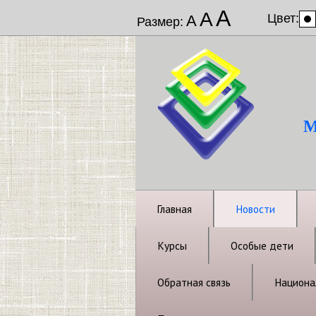
А
А
Цвет:
А
Размер:
М
Главная
Новости
Курсы
Особые дети
Обратная связь
Национал