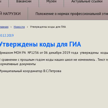
ы
Вакансии
Музеи
Актуальные ссылки
Й НАГРУЗКИ
Положение о нормах профессиональной эти
лавная
›
Новости
›
Утверждены коды для ГИА
10.12.2019
Утверждены коды для ГИА
Приказом МОН РА №1256 от 06 декабря 2019 года утверждены коды 
В сравнении с прошлым годом коды наших школ не изменились . Текст 
нормативные документы
Муниципальный координатор В.С.Петрова