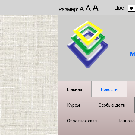
А
А
Цвет:
А
Размер:
М
Главная
Новости
Курсы
Особые дети
Обратная связь
Национал