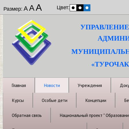
А
А
Цвет:
А
Размер:
УПРАВЛЕНИЕ
АДМИНИ
МУНИЦИПАЛЬН
«ТУРОЧАК
Главная
Новости
Учреждения
Док
Курсы
Особые дети
Концепции
Бе
Обратная связь
Национальный проект " Образовани