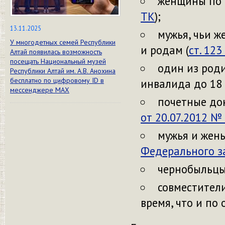
женщины по о
ТК
);
13.11.2025
мужья, чьи ж
У многодетных семей Республики
и родам (
ст. 123
Алтай появилась возможность
посещать Национальный музей
один из роди
Республики Алтай им. А.В. Анохина
бесплатно по цифровому ID в
инвалида до 18 
мессенджере МАХ
почетные до
от 20.07.2012 №
мужья и жены
Федерального за
чернобыльцы
совместители
время, что и по