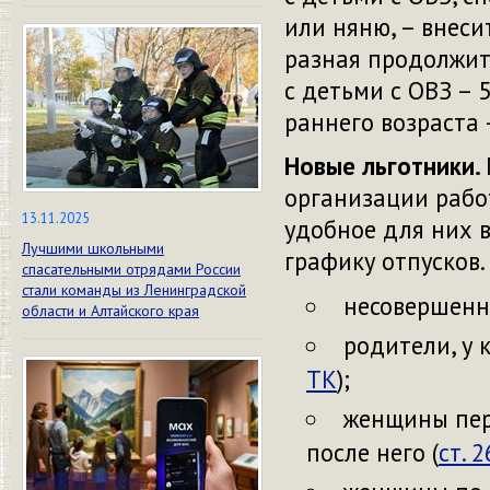
или няню, – внеси
разная продолжите
с детьми с ОВЗ – 
раннего возраста 
Новые льготники.
организации рабо
13.11.2025
удобное для них 
Лучшими школьными
графику отпусков.
спасательными отрядами России
стали команды из Ленинградской
несовершенн
области и Алтайского края
родители, у 
ТК
);
женщины пер
после него (
ст. 