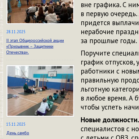
вне графика. С н
в первую очередь.
придется выплачив
нерабочие праздн
28.11.2025
за прошлые годы.
II этап Общероссийской акции
«Призывник – Защитники
Поручите специали
Отечества».
график отпусков, 
работники с новы
правильную продо
льготную категори
в любое время. А 
чтобы успеть нач
Новые должности
15.11.2025
специалистов с н
День самбо
с детьми с ОВЗ, с