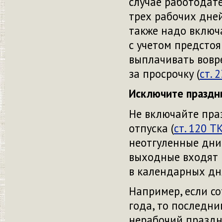
случае работодат
трех рабочих дней
также надо включа
с учетом предсто
выплачивать вовр
за просрочку (
ст. 
Исключите праздн
Не включайте пра
отпуска (
ст. 120 Т
неотгуленные дни
выходные входят в
в календарных дн
Например, если со
года, то последни
нерабочий праздн