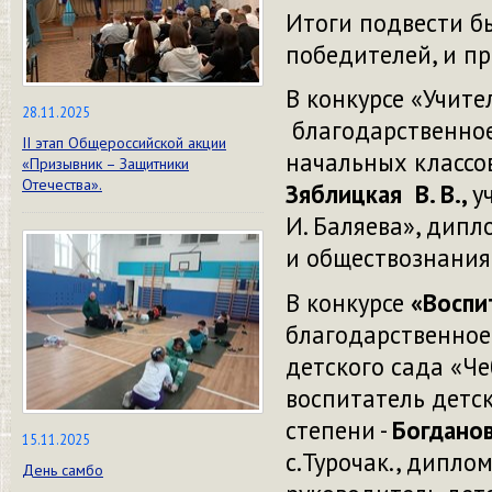
Итоги подвести бы
победителей, и пр
В конкурсе «Учите
28.11.2025
благодарственно
II этап Общероссийской акции
начальных классо
«Призывник – Защитники
Отечества».
Зяблицкая В. В.,
у
И. Баляева», дипл
и обществознания
В конкурсе
«Воспи
благодарственное
детского сада «Ч
воспитатель детск
степени -
Богданов
15.11.2025
с.Турочак., дипло
День самбо