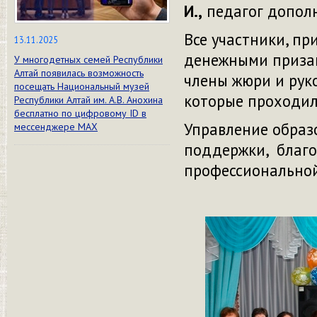
И.,
педагог допол
Все участники, п
13.11.2025
денежными призам
У многодетных семей Республики
Алтай появилась возможность
члены жюри и рук
посещать Национальный музей
которые проходил
Республики Алтай им. А.В. Анохина
бесплатно по цифровому ID в
Управление образ
мессенджере МАХ
поддержки, благод
профессиональной