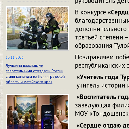
руководитель детс
В конкурсе
«Сердц
благодарственны
дополнительного 
третьей степени 
образования Туло
Поздравляем побе
13.11.2025
республиканских э
Лучшими школьными
спасательными отрядами России
«Учитель года Тур
стали команды из Ленинградской
области и Алтайского края
учитель истории 
«Воспитатель год
заведующая филиа
МОУ «Тондошенск
«Сердце отдаю де