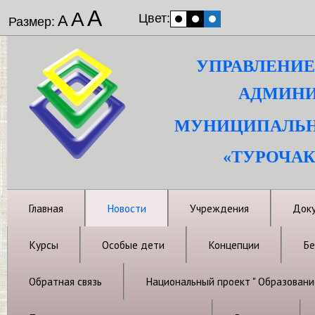
А
А
Цвет:
А
Размер:
УПРАВЛЕНИЕ
АДМИНИ
МУНИЦИПАЛЬН
«ТУРОЧАК
Главная
Новости
Учреждения
Док
Курсы
Особые дети
Концепции
Бе
Обратная связь
Национальный проект " Образовани