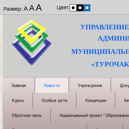
А
А
Цвет:
А
Размер:
УПРАВЛЕНИЕ
АДМИНИ
МУНИЦИПАЛЬН
«ТУРОЧАК
Главная
Новости
Учреждения
Док
Курсы
Особые дети
Концепции
Бе
Обратная связь
Национальный проект " Образовани