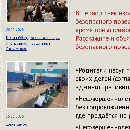
В период самоизо
безопасного повед
время повышенной
28.11.2025
Расскажите и объ
II этап Общероссийской акции
«Призывник – Защитники
безопасного пове
Отечества».
•Родители несут п
своих детей (согла
административног
•Несовершеннолет
без сопровождения
где продаётся на 
15.11.2025
День самбо
•Несовершеннолет