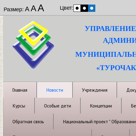
А
А
Цвет:
А
Размер:
УПРАВЛЕНИЕ
АДМИНИ
МУНИЦИПАЛЬН
«ТУРОЧАК
Главная
Новости
Учреждения
Док
Курсы
Особые дети
Концепции
Бе
Обратная связь
Национальный проект " Образовани