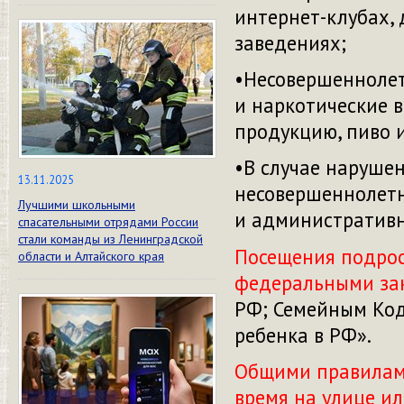
интернет-клубах,
заведениях;
•Несовершеннолет
и наркотические 
продукцию, пиво и
•В случае наруше
13.11.2025
несовершеннолетн
Лучшими школьными
и административн
спасательными отрядами России
стали команды из Ленинградской
Посещения подрос
области и Алтайского края
федеральными за
РФ; Семейным Код
ребенка в РФ».
Общими правилами
время на улице ил