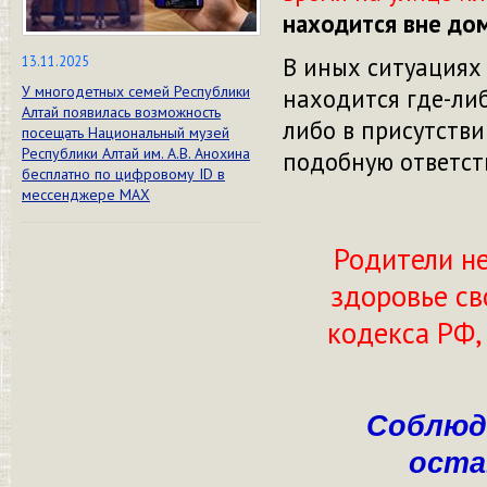
находится вне дом
В иных ситуациях
13.11.2025
У многодетных семей Республики
находится где-либ
Алтай появилась возможность
либо в присутстви
посещать Национальный музей
Республики Алтай им. А.В. Анохина
подобную ответст
бесплатно по цифровому ID в
мессенджере МАХ
Родители не
здоровье св
кодекса РФ,
Соблюд
оста