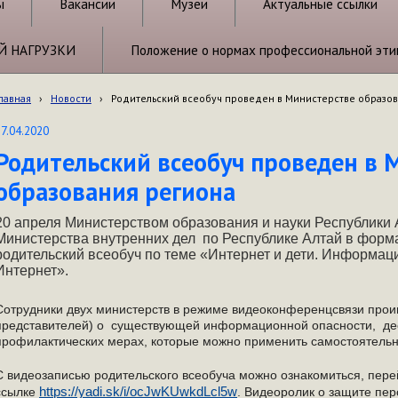
ы
Вакансии
Музеи
Актуальные ссылки
Й НАГРУЗКИ
Положение о нормах профессиональной эти
лавная
›
Новости
›
Родительский всеобуч проведен в Министерстве образо
27.04.2020
Родительский всеобуч проведен в 
образования региона
20 апреля Министерством образования и науки Республики 
Министерства внутренних дел по Республике Алтай в форм
родительский всеобуч по теме «Интернет и дети. Информац
Интернет».
Сотрудники двух министерств в режиме видеоконференцсвязи про
представителей) о существующей информационной опасности, дес
профилактических мерах, которые можно применить самостоятель
С видеозаписью родительского всеобуча можно ознакомиться, пере
https://yadi.sk/i/ocJwKUwkdLcl5w
ссылке
. Видеоролик о защите пе