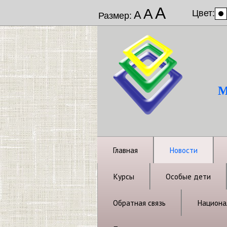
А
А
Цвет:
А
Размер:
М
Главная
Новости
Курсы
Особые дети
Обратная связь
Национал