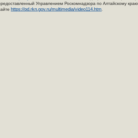
предоставленный Управлением Роскомнадзора по Алтайскому краю 
https://pd.rkn.gov.ru/multimedia/video114.htm
сайте
.