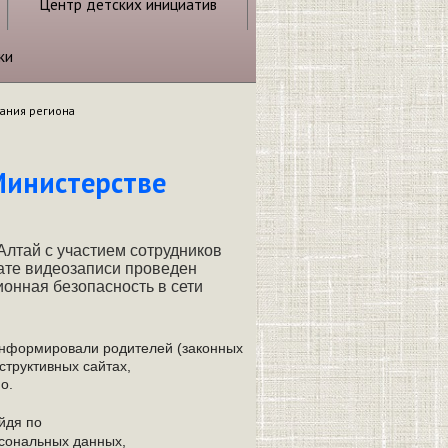
Центр детских инициатив
ки
вания региона
Министерстве
Алтай с участием сотрудников
ате видеозаписи проведен
ионная безопасность в сети
информировали родителей (законных
труктивных сайтах,
но.
йдя по
рсональных данных,