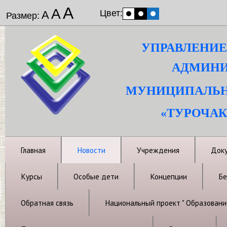
А
А
Цвет:
А
Размер:
УПРАВЛЕНИЕ
АДМИНИ
МУНИЦИПАЛЬН
«ТУРОЧАК
Главная
Новости
Учреждения
Док
Курсы
Особые дети
Концепции
Бе
Обратная связь
Национальный проект " Образовани