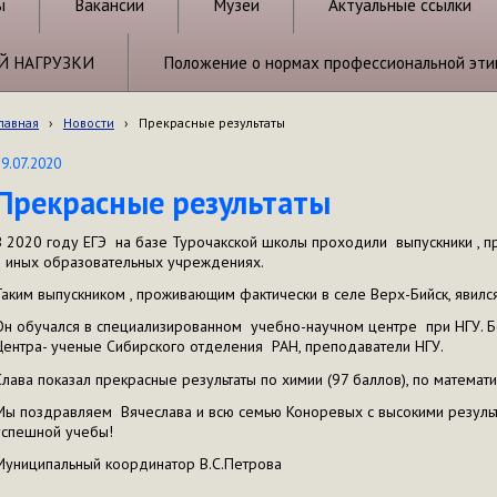
ы
Вакансии
Музеи
Актуальные ссылки
Й НАГРУЗКИ
Положение о нормах профессиональной эти
лавная
›
Новости
›
Прекрасные результаты
29.07.2020
Прекрасные результаты
В 2020 году ЕГЭ на базе Турочакской школы проходили выпускники , п
в иных образовательных учреждениях.
Таким выпускником , проживающим фактически в селе Верх-Бийск, явилс
Он обучался в специализированном учебно-научном центре при НГУ. 
Центра- ученые Сибирского отделения РАН, преподаватели НГУ.
Слава показал прекрасные результаты по химии (97 баллов), по математи
Мы поздравляем Вячеслава и всю семью Коноревых с высокими резул
успешной учебы!
Муниципальный координатор В.С.Петрова