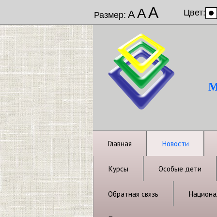
А
А
Цвет:
А
Размер:
М
Главная
Новости
Курсы
Особые дети
Обратная связь
Национал