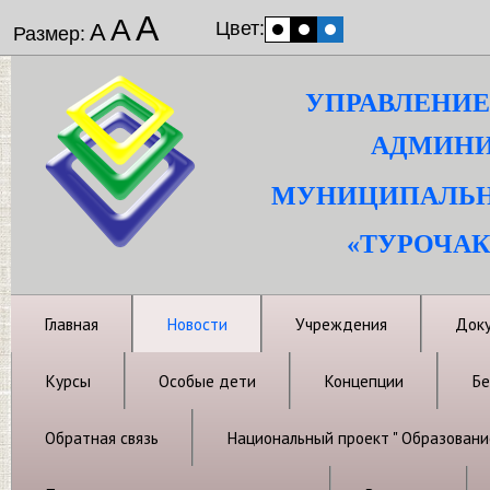
А
А
Цвет:
А
Размер:
УПРАВЛЕНИЕ
АДМИНИ
МУНИЦИПАЛЬН
«ТУРОЧАК
Главная
Новости
Учреждения
Док
Курсы
Особые дети
Концепции
Бе
Обратная связь
Национальный проект " Образовани