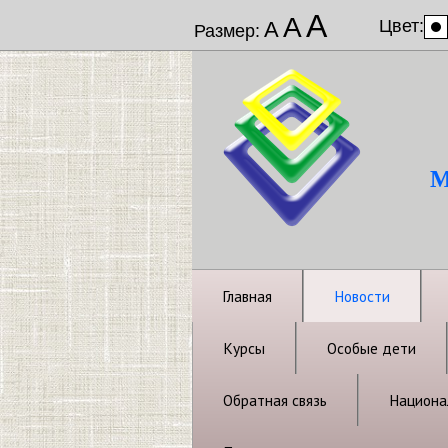
А
А
Цвет:
А
Размер:
М
Главная
Новости
Курсы
Особые дети
Обратная связь
Национал