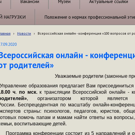
ы
Вакансии
Музеи
Актуальные ссылки
Й НАГРУЗКИ
Положение о нормах профессиональной эти
лавная
›
Новости
›
Всероссийская онлайн - конференция «100 вопросов от 
17.09.2020
Всероссийская онлайн - конференц
от родителей»
Уважаемые родители (законные предста
Управление образования предлагает Вам присоединитьс
18.00 ч
.
по мск.
к
трансляции Всероссийской онлайн - 
родителей»
, организатором которой является 
России.
Беспрецедентная по масштабу онлайн-конференц
экспертов страны: психологов, педагогов, юристов, общ
готовых помочь папам и мамам найти ответы на вопросы
семьи, воспитывающие детей.
Программа конференции состоит из 5 направлений и от