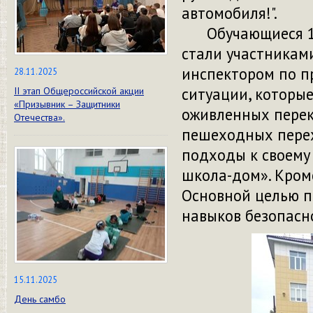
автомобиля!".
Обучающиеся 1 кл
стали участниками
инспектором по 
28.11.2025
ситуации, которы
II этап Общероссийской акции
«Призывник – Защитники
оживленных перек
Отечества».
пешеходных перех
подходы к своему
школа-дом». Кром
Основной целью 
навыков безопасно
15.11.2025
День самбо