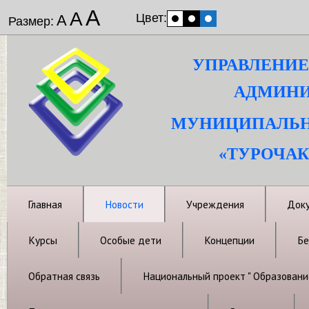
А
А
Цвет:
А
Размер:
УПРАВЛЕНИЕ
АДМИНИ
МУНИЦИПАЛЬН
«ТУРОЧАК
Главная
Новости
Учреждения
Док
Курсы
Особые дети
Концепции
Бе
Обратная связь
Национальный проект " Образовани