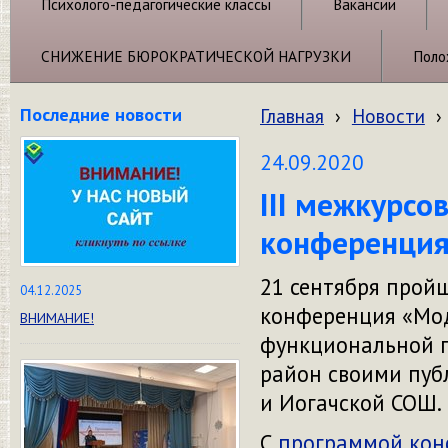
Психолого-педагогические классы
Вакансии
СНИЖЕНИЕ БЮРОКРАТИЧЕСКОЙ НАГРУЗКИ
Поло
Последние новости
Главная
›
Новости
›
24.09.2020
III межкурсо
конференци
21 сентября пройш
04.12.2025
конференция «Мо
ВНИМАНИЕ!
функциональной гр
район своими пуб
и Иогачской СОШ.
С
программой ко