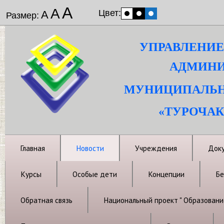
А
А
Цвет:
А
Размер:
УПРАВЛЕНИЕ
АДМИНИ
МУНИЦИПАЛЬН
«ТУРОЧАК
Главная
Новости
Учреждения
Док
Курсы
Особые дети
Концепции
Бе
Обратная связь
Национальный проект " Образовани