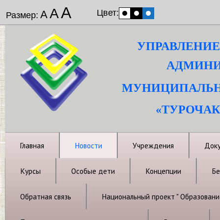
А
А
Цвет:
А
Размер:
УПРАВЛЕНИЕ
АДМИНИ
МУНИЦИПАЛЬН
«ТУРОЧАК
Главная
Новости
Учреждения
Док
Курсы
Особые дети
Концепции
Бе
Обратная связь
Национальный проект " Образовани