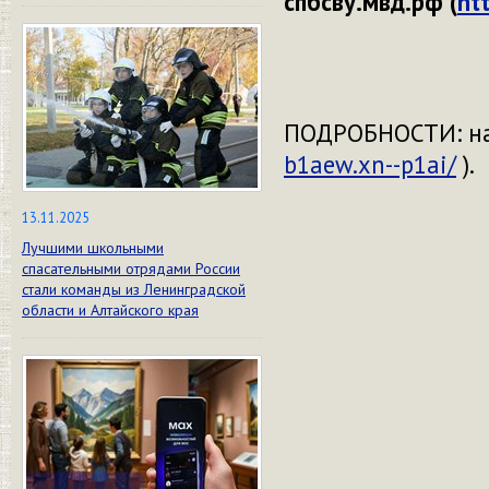
спбсву.мвд.рф (
ht
ПОДРОБНОСТИ: на 
b1aew.xn--p1ai/
).
13.11.2025
Лучшими школьными
спасательными отрядами России
стали команды из Ленинградской
области и Алтайского края