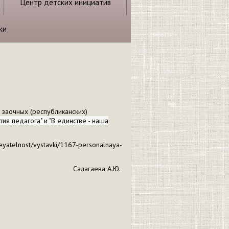
Центр детских инициатив
ки
заочных (республиканских)
тия педагога
" и "В единстве - наша
deyatelnost/vystavki/1167-personalnaya-
 Салагаева А.Ю.