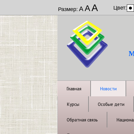
А
А
Цвет:
А
Размер:
М
Главная
Новости
Курсы
Особые дети
Обратная связь
Национал