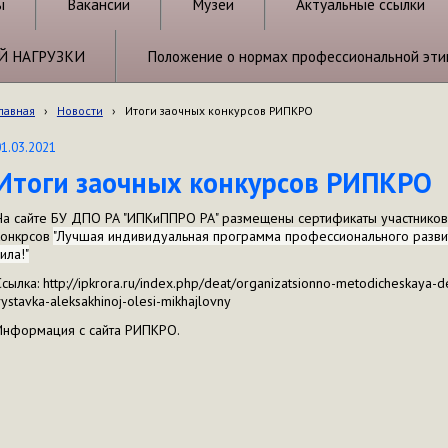
ы
Вакансии
Музеи
Актуальные ссылки
Й НАГРУЗКИ
Положение о нормах профессиональной эти
лавная
›
Новости
›
Итоги заочных конкурсов РИПКРО
01.03.2021
Итоги заочных конкурсов РИПКРО
На сайте БУ ДПО РА "ИПКиППРО РА" размещены сертификаты участников 
конкрсов
"Лучшая индивидуальная программа профессионального разви
ила!"
Ссылка: http://ipkrora.ru/index.php/deat/organizatsionno-metodicheskaya-
vystavka-aleksakhinoj-olesi-mikhajlovny
Информация с сайта РИПКРО.