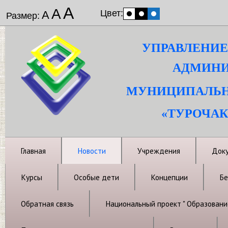
А
А
Цвет:
А
Размер:
УПРАВЛЕНИЕ
АДМИНИ
МУНИЦИПАЛЬН
«ТУРОЧАК
Главная
Новости
Учреждения
Док
Курсы
Особые дети
Концепции
Бе
Обратная связь
Национальный проект " Образовани