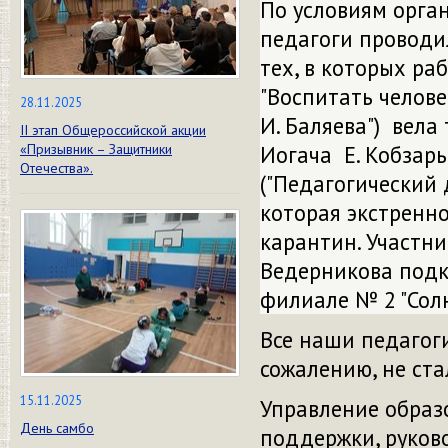
По условиям орга
педагоги проводил
тех, в которых ра
"Воспитать человек
28.11.2025
И. Баляева") вела
II этап Общероссийской акции
«Призывник – Защитники
Иогача Е. Кобзарь 
Отечества».
("Педагогический 
которая экстренн
карантин. Участниц
Ведерникова подк
филиале № 2 "Сол
Все наши педагоги
сожалению, не ст
15.11.2025
Управление образ
День самбо
поддержки, руков