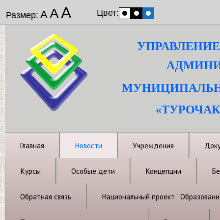
А
А
Цвет:
А
Размер:
УПРАВЛЕНИЕ
АДМИНИ
МУНИЦИПАЛЬН
«ТУРОЧАК
Главная
Новости
Учреждения
Док
Курсы
Особые дети
Концепции
Бе
Обратная связь
Национальный проект " Образовани