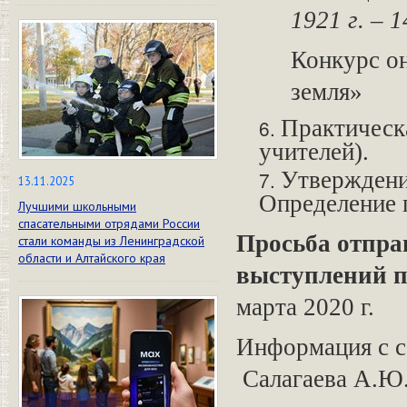
1921 г. – 1
Конкурс о
земля»
Практическа
учителей).
Утверждени
13.11.2025
Определение п
Лучшими школьными
спасательными отрядами России
Просьба отпра
стали команды из Ленинградской
области и Алтайского края
выступлений п
марта 2020 г.
Информа
Салагаева А.Ю