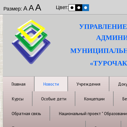
А
А
Цвет:
А
Размер:
УПРАВЛЕНИЕ
АДМИНИ
МУНИЦИПАЛЬН
«ТУРОЧАК
Главная
Новости
Учреждения
Док
Курсы
Особые дети
Концепции
Бе
Обратная связь
Национальный проект " Образовани