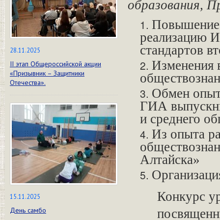
образования, П
Повышение 
реализацию Ис
стандартов вт
28.11.2025
Изменения 
II этап Общероссийской акции
«Призывник – Защитники
обществозна
Отечества».
Обмен опыт
ГИА выпускн
и среднего об
Из опыта р
обществознан
Алтайска»
Организаци
Конкурс у
15.11.2025
День самбо
посвященн