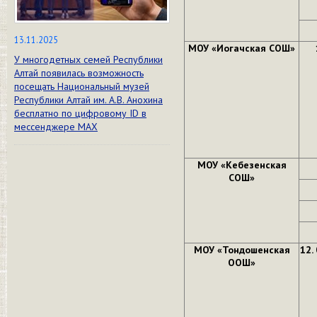
13.11.2025
МОУ «Иогачская СОШ»
У многодетных семей Республики
Алтай появилась возможность
посещать Национальный музей
Республики Алтай им. А.В. Анохина
бесплатно по цифровому ID в
мессенджере МАХ
МОУ «Кебезенская
СОШ»
МОУ «Тондошенская
12. 
ООШ»