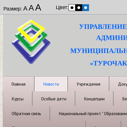
А
А
Цвет:
А
Размер:
УПРАВЛЕНИЕ
АДМИНИ
МУНИЦИПАЛЬН
«ТУРОЧАК
Главная
Новости
Учреждения
Док
Курсы
Особые дети
Концепции
Бе
Обратная связь
Национальный проект " Образовани