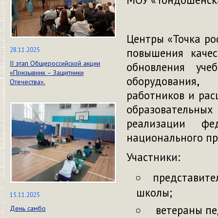
Центры «Точка ро
28.11.2025
повышения качес
II этап Общероссийской акции
обновления уче
«Призывник – Защитники
оборудования,
Отечества».
работников и рас
образовательны
реализации фе
национального пр
Участники:
представител
школы;
15.11.2025
ветераны пе
День самбо