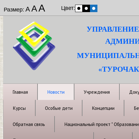
А
А
Цвет:
А
Размер:
УПРАВЛЕНИЕ
АДМИНИ
МУНИЦИПАЛЬН
«ТУРОЧАК
Главная
Новости
Учреждения
Док
Курсы
Особые дети
Концепции
Бе
Обратная связь
Национальный проект " Образовани