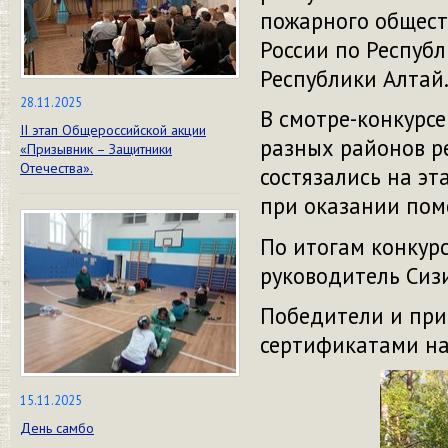
пожарного общест
России по Респуб
Республики Алтай
28.11.2025
В смотре-конкурс
II этап Общероссийской акции
разных районов р
«Призывник – Защитники
Отечества».
состязались на э
при оказании пом
По итогам конкур
руководитель Сизи
Победители и пр
сертификатами на
15.11.2025
День самбо