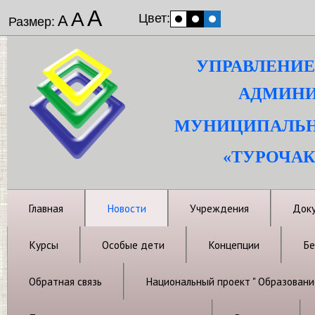
А
А
Цвет:
А
Размер:
УПРАВЛЕНИЕ
АДМИНИ
МУНИЦИПАЛЬН
«ТУРОЧАК
Главная
Новости
Учреждения
Док
Курсы
Особые дети
Концепции
Бе
Обратная связь
Национальный проект " Образовани