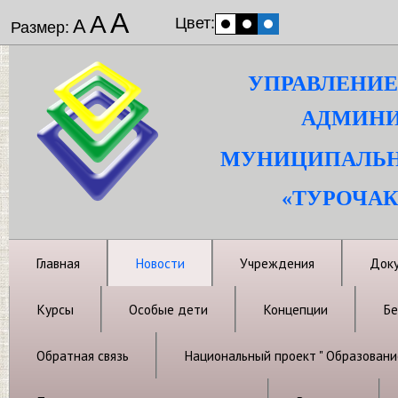
А
А
Цвет:
А
Размер:
УПРАВЛЕНИЕ
АДМИНИ
МУНИЦИПАЛЬН
«ТУРОЧАК
Главная
Новости
Учреждения
Док
Курсы
Особые дети
Концепции
Бе
Обратная связь
Национальный проект " Образовани