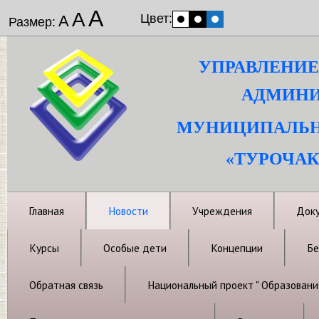
А
А
Цвет:
А
Размер:
УПРАВЛЕНИЕ
АДМИНИ
МУНИЦИПАЛЬН
«ТУРОЧАК
Главная
Новости
Учреждения
Док
Курсы
Особые дети
Концепции
Бе
Обратная связь
Национальный проект " Образовани