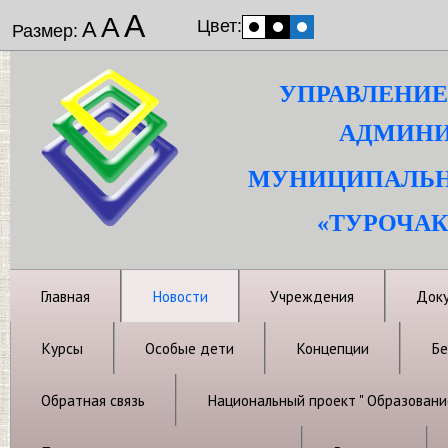
А
А
Цвет:
А
Размер:
УПРАВЛЕНИЕ
АДМИНИ
МУНИЦИПАЛЬН
«ТУРОЧАК
Главная
Новости
Учреждения
Док
Курсы
Особые дети
Концепции
Бе
Обратная связь
Национальный проект " Образовани