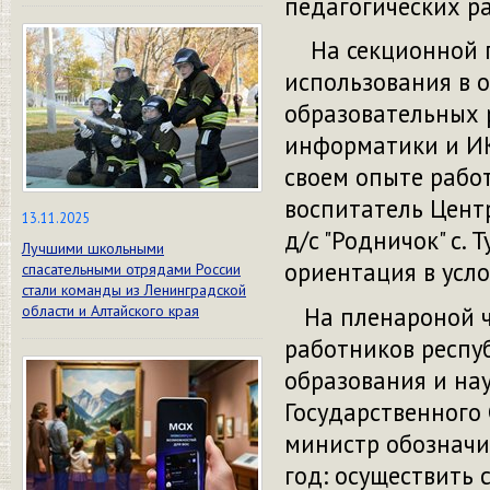
педагогических ра
На секционной 
использования в 
образовательных 
информатики и ИКТ
своем опыте рабо
воспитатель Цент
13.11.2025
д/с "Родничок" с.
Лучшими школьными
ориентация в усло
спасательными отрядами России
стали команды из Ленинградской
На пленароной ча
области и Алтайского края
работников респуб
образования и нау
Государственного 
министр обозначи
год: осуществить 