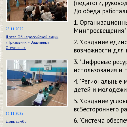
(педагоги, руково
До обеда работал
1. Организационн
Минпросвещения" 
28.11.2025
II этап Общероссийской акции
2. "Создание един
«Призывник – Защитники
Отечества».
возможности для 
3. "Цифровые ресу
использования и п
4. "Региональные
детей и молодежи"
5. "Создание усл
вс5естороннего ра
15.11.2025
6. "Система обесп
День самбо