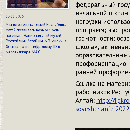
федеральный госу
начальной школы и
13.11.2025
нагрузки использо
У многодетных семей Республики
программ; выстро
Алтай появилась возможность
посещать Национальный музей
грамотности; осв
Республики Алтай им. А.В. Анохина
школа»; активизи
бесплатно по цифровому ID в
мессенджере МАХ
образовательными
профориентацион
ранней профориен
Ссылка на матери
работников Респу
Алтай:
http://ipkr
soveshchanie-2022