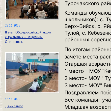
Турочакского рай
Команды обучающи
школьников): с. Т
Верх-Бийск, с. Яйл
28.11.2025
Тулой, с. Кебезен
II этап Общероссийской акции
«Призывник – Защитники
районных соревно
Отечества».
По итогам районн
зачёте места рас
Старшая возрастн
1 место - МОУ "К
2 место- МОУ " Ту
3 место- МОУ" Би
Поздравляем побе
Всё команды- уч
15.11.2025
День самбо
Младшая возрастн