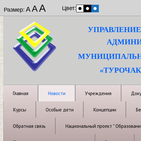
А
А
Цвет:
А
Размер:
УПРАВЛЕНИЕ
АДМИНИ
МУНИЦИПАЛЬН
«ТУРОЧАК
Главная
Новости
Учреждения
Док
Курсы
Особые дети
Концепции
Бе
Обратная связь
Национальный проект " Образовани