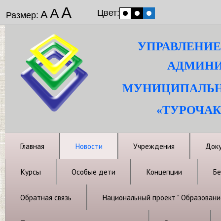
А
А
Цвет:
А
Размер:
УПРАВЛЕНИЕ
АДМИНИ
МУНИЦИПАЛЬН
«ТУРОЧАК
Главная
Новости
Учреждения
Док
Курсы
Особые дети
Концепции
Бе
Обратная связь
Национальный проект " Образовани