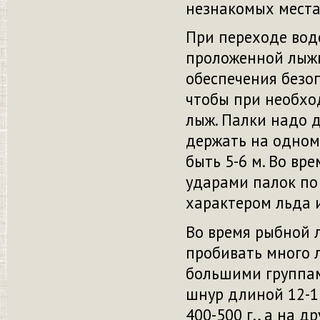
незнакомых мест
При переходе вод
проложенной лыжн
обеспечения безоп
чтобы при необхо
лыж. Палки надо д
держать на одном
быть 5-6 м. Во вр
ударами палок по 
характером льда и 
Во время рыбной 
пробивать много л
большими группам
шнур длиной 12-15
400-500 г., а на др