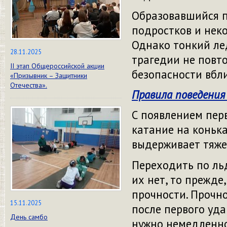
Образовавшийся п
подростков и неко
Однако тонкий лед
28.11.2025
трагедии не повт
II этап Общероссийской акции
безопасности вбл
«Призывник – Защитники
Отечества».
Правила поведения
С появлением пер
катание на конька
выдерживает тяже
Переходить по ль
их нет, то прежде,
прочности. Прочн
15.11.2025
после первого уда
День самбо
нужно немедленно