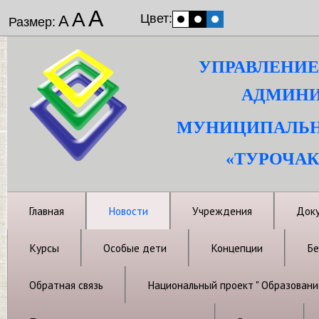
А
А
Цвет:
А
Размер:
УПРАВЛЕНИЕ
АДМИНИ
МУНИЦИПАЛЬН
«ТУРОЧАК
Главная
Новости
Учреждения
Док
Курсы
Особые дети
Концепции
Бе
Обратная связь
Национальный проект " Образовани