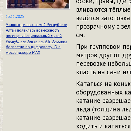
осоки, травы, где
вливаются тёплые
ведётся заготовка
13.11.2025
прозрачному с зе
У многодетных семей Республики
Алтай появилась возможность
см.
посещать Национальный музей
Республики Алтай им. А.В. Анохина
При групповом пер
бесплатно по цифровому ID в
мессенджере МАХ
метров друг от др
перевозке небольш
класть на сани и
Кататься на конь
оборудованных кат
катание разрешае
льда (толщина льд
катание разрешае
ходить и кататься