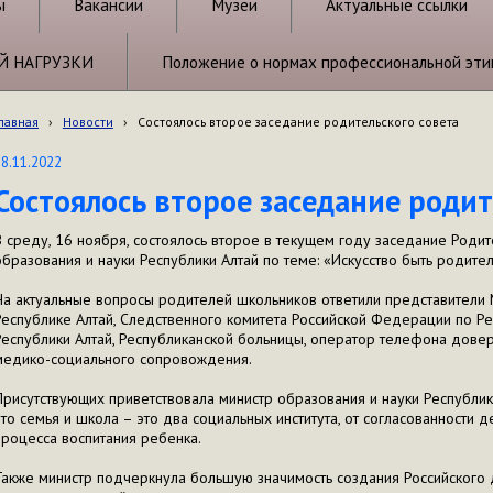
ы
Вакансии
Музеи
Актуальные ссылки
Й НАГРУЗКИ
Положение о нормах профессиональной эти
лавная
›
Новости
›
Состоялось второе заседание родительского совета
18.11.2022
Состоялось второе заседание родит
В среду, 16 ноября, состоялось второе в текущем году заседание Родит
образования и науки Республики Алтай по теме: «Искусство быть родите
На актуальные вопросы родителей школьников ответили представители 
Республике Алтай, Следственного комитета Российской Федерации по Ре
Республики Алтай, Республиканской больницы, оператор телефона довер
медико-социального сопровождения.
Присутствующих приветствовала министр образования и науки Республики
что семья и школа – это два социальных института, от согласованности 
процесса воспитания ребенка.
Также министр подчеркнула большую значимость создания Российского