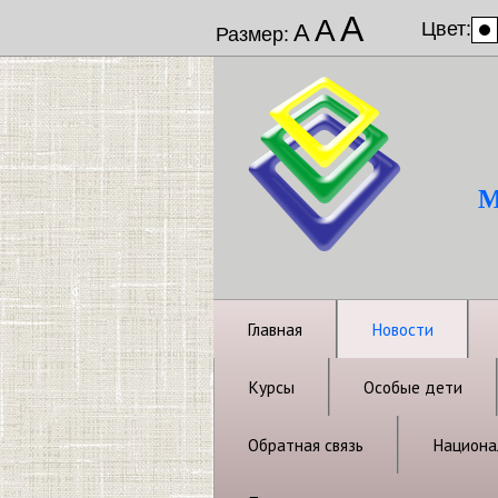
А
А
Цвет:
А
Размер:
М
Главная
Новости
Курсы
Особые дети
Обратная связь
Национал