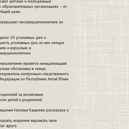
грают детские и молодёжные
 образовательных организациях – от
общей цели.
 совершают несовершеннолетние их
ждено 20 уголовных дел о
есть уголовных дел, из них четыре
или и взрослые, и
совершеннолетних.
еннолетними является ненадлежащий
чная обстановка в семье,
следователь контрольно-следственного
 Федерации по Республике Алтай Юлия
родителей за воспитание
сти детей и родителей.
ждения Наталья Кащеева рассказала о
лушать, искренне выражать свои
руг друга.