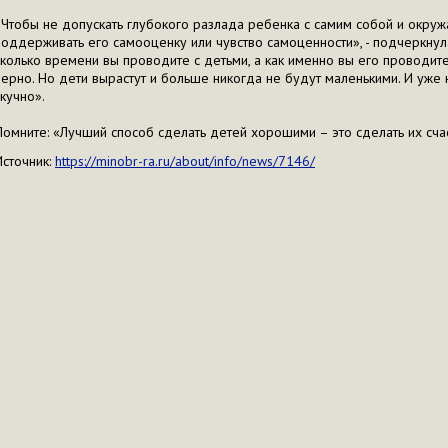
«Чтобы не допускать глубокого разлада ребенка с самим собой и окру
поддерживать его самооценку или чувство самоценности», - подчеркнула
сколько времени вы проводите с детьми, а как именно вы его проводите
верно. Но дети вырастут и больше никогда не будут маленькими. И уже н
скучно».
Помните: «Лучший способ сделать детей хорошими – это сделать их сча
Источник:
https://minobr-ra.ru/about/info/news/7146/