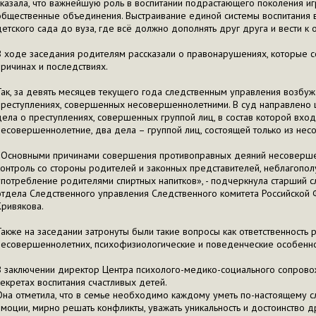
сказала, что важнейшую роль в воспитании подрастающего поколения и
общественные объединения. Выстраивание единой системы воспитания в
детского сада до вуза, где всё должно дополнять друг друга и вести к 
В ходе заседания родителям рассказали о правонарушениях, которые
причинах и последствиях.
Так, за девять месяцев текущего года следственным управления возбу
преступлениях, совершенных несовершеннолетними. В суд направлено ш
дела о преступлениях, совершенных группой лиц, в состав которой вход
несовершеннолетние, два дела – группой лиц, состоящей только из не
«Основными причинами совершения противоправных деяний несоверш
контроль со стороны родителей и законных представителей, неблагополу
употребление родителями спиртных напитков», - подчеркнула старший 
отдела Следственного управления Следственного комитета Российской
Кривякова.
Также на заседании затронуты были такие вопросы как ответственность 
несовершеннолетних, психофизиологические и поведенческие особенно
В заключении директор Центра психолого-медико-социального сопрово
секретах воспитания счастливых детей.
Она отметила, что в семье необходимо каждому уметь по-настоящему с
эмоции, мирно решать конфликты, уважать уникальность и достоинство д