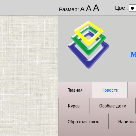
А
А
Цвет:
А
Размер:
М
Главная
Новости
Курсы
Особые дети
Обратная связь
Национал