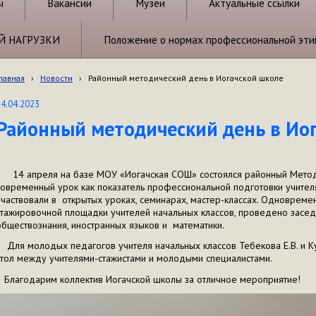
ы
Вакансии
Музеи
Актуальные ссылки
Й НАГРУЗКИ
Положение о нормах профессиональной эти
лавная
›
Новости
›
Районный методический день в Иогачской школе
14.04.2023
Районный методический день в Ио
14 апреля на базе МОУ «Иогачская СОШ» состоялся районный Метод
современный урок как показатель профессиональной подготовки учител
участвовали в открытых уроках, семинарах, мастер-классах. Одновреме
стажировочной площадки учителей начальных классов, проведено засед
обществознания, иностранных языков и математики.
Для молодых педагогов учителя начальных классов Тебекова Е.В. и К
стол между учителями-стажистами и молодыми специалистами.
Благодарим коллектив Иогачской школы за отличное мероприятие!