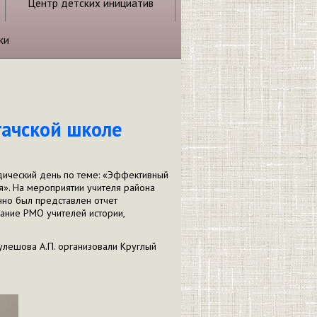
Центр детских инициатив
ки
гачской школе
ический день по теме: «Эффективный
я». На мероприятии учителя района
нно был представлен отчет
ание РМО учителей истории,
улешова А.П. организовали Круглый