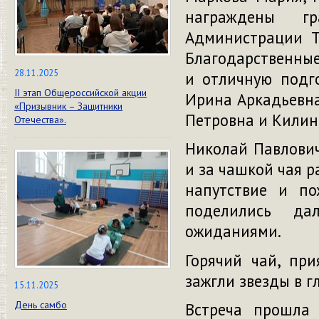
награждены г
Администрации Т
Благодарственные
28.11.2025
и отличную подг
II этап Общероссийской акции
Ирина Аркадьевна
«Призывник – Защитники
Петровна и Килин
Отечества».
Николай Павлович
и за чашкой чая р
напутствие и по
поделились да
ожиданиями.
Горячий чай, пр
зажгли звезды в г
15.11.2025
День самбо
Встреча прошла 