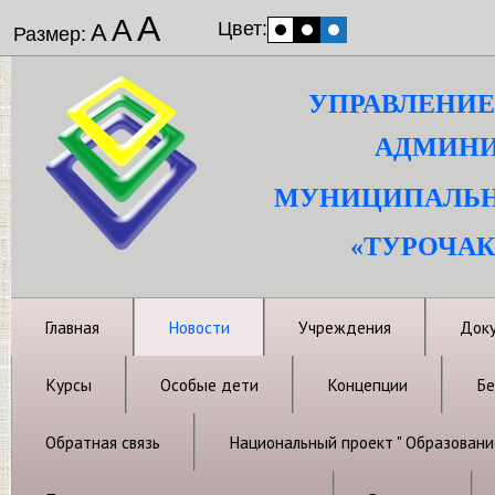
А
А
Цвет:
А
Размер:
УПРАВЛЕНИЕ
АДМИНИ
МУНИЦИПАЛЬН
«ТУРОЧАК
Главная
Новости
Учреждения
Док
Курсы
Особые дети
Концепции
Бе
Обратная связь
Национальный проект " Образовани