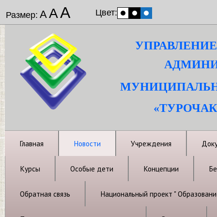
А
А
Цвет:
А
Размер:
УПРАВЛЕНИЕ
АДМИНИ
МУНИЦИПАЛЬН
«ТУРОЧАК
Главная
Новости
Учреждения
Док
Курсы
Особые дети
Концепции
Бе
Обратная связь
Национальный проект " Образовани