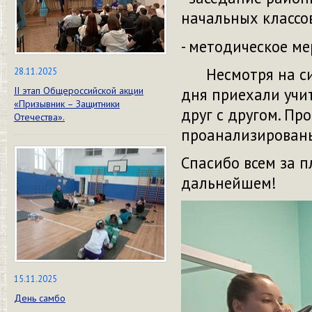
начальных классо
- методическое м
Несмотря на сил
28.11.2025
дня приехали учи
II этап Общероссийской акции
«Призывник – Защитники
друг с другом. Пр
Отечества».
проанализированы
Спасибо всем за 
дальнейшем!
15.11.2025
День самбо