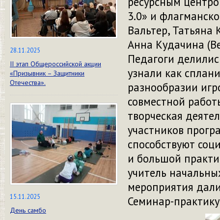
ресурсным центро
3.0» и флагманск
Вальтер, Татьяна 
Анна Кудачина (В
28.11.2025
Педагоги делилис
II этап Общероссийской акции
узнали как сплани
«Призывник – Защитники
Отечества».
разнообразии игр
совместной работы
творческая деяте
участников прогр
способствуют соц
и большой практич
учитель начальны
мероприятия дали
15.11.2025
Семинар-практику
День самбо