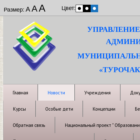
А
А
Цвет:
А
Размер:
УПРАВЛЕНИЕ
АДМИНИ
МУНИЦИПАЛЬН
«ТУРОЧАК
Главная
Новости
Учреждения
Док
Курсы
Особые дети
Концепции
Бе
Обратная связь
Национальный проект " Образовани