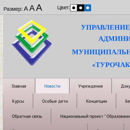
А
А
Цвет:
А
Размер:
УПРАВЛЕНИЕ
АДМИНИ
МУНИЦИПАЛЬН
«ТУРОЧАК
Главная
Новости
Учреждения
Док
Курсы
Особые дети
Концепции
Бе
Обратная связь
Национальный проект " Образовани