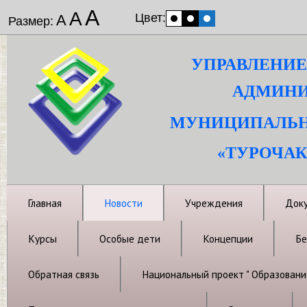
А
А
Цвет:
А
Размер:
УПРАВЛЕНИЕ
АДМИНИ
МУНИЦИПАЛЬН
«ТУРОЧАК
Главная
Новости
Учреждения
Док
Курсы
Особые дети
Концепции
Бе
Обратная связь
Национальный проект " Образовани