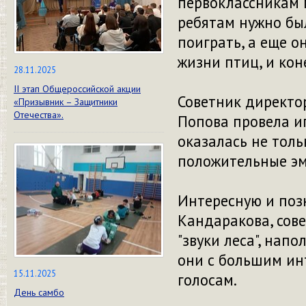
первоклассникам 
ребятам нужно был
поиграть, а еще 
жизни птиц, и кон
28.11.2025
II этап Общероссийской акции
Советник директо
«Призывник – Защитники
Отечества».
Попова провела иг
оказалась не толь
положительные эм
Интересную и поз
Кандаракова, сов
"звуки леса", нап
они с большим ин
15.11.2025
голосам.
День самбо