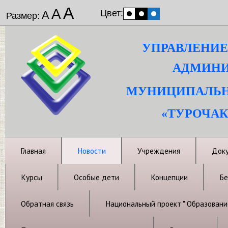
А
А
Цвет:
А
Размер:
УПРАВЛЕНИЕ
АДМИНИ
МУНИЦИПАЛЬН
«ТУРОЧАК
Главная
Новости
Учреждения
Док
Курсы
Особые дети
Концепции
Бе
Обратная связь
Национальный проект " Образовани