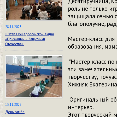
Десятиручница, Ко
роль не только иг
защищала семью от
благополучие, рад
28.11.2025
II этап Общероссийской акции
Мастер-класс для
«Призывник – Защитники
Отечества».
образования, мама
"Мастер-класс по 
эти замечательны
творчеству, почув
Хижняк Екатерина
Оригинальный обе
15.11.2025
интерьер.
День самбо
Этот творческий 