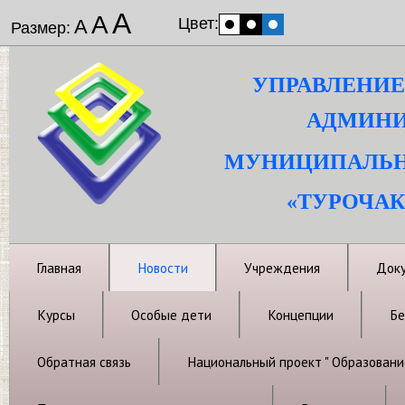
А
А
Цвет:
А
Размер:
УПРАВЛЕНИЕ
АДМИНИ
МУНИЦИПАЛЬН
«ТУРОЧАК
Главная
Новости
Учреждения
Док
Курсы
Особые дети
Концепции
Бе
Обратная связь
Национальный проект " Образовани