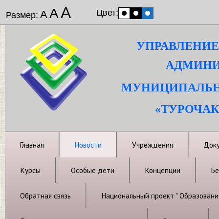
А
А
Цвет:
А
Размер:
УПРАВЛЕНИЕ
АДМИНИ
МУНИЦИПАЛЬН
«ТУРОЧАК
Главная
Новости
Учреждения
Док
Курсы
Особые дети
Концепции
Бе
Обратная связь
Национальный проект " Образовани