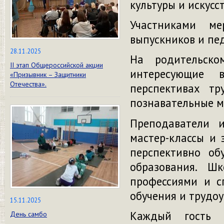
культуры и искусст
Участниками м
выпускников и пед
28.11.2025
На родительско
II этап Общероссийской акции
интересующие 
«Призывник – Защитники
Отечества».
перспективах тр
познавательные м
Преподаватели и
мастер-классы и 
перспективно об
образования. Ш
профессиями и с
обучения и трудоу
15.11.2025
Каждый гость 
День самбо