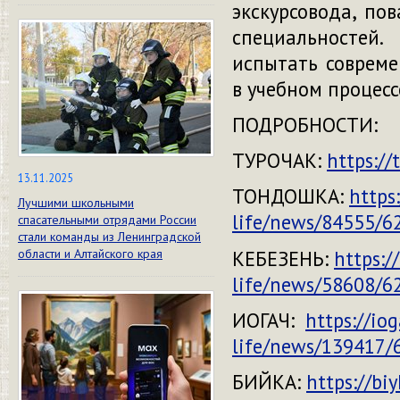
экскурсовода, по
специальностей
испытать совреме
в учебном процесс
ПОДРОБНОСТИ:
ТУРОЧАК:
https://
13.11.2025
ТОНДОШКА:
https
Лучшими школьными
life/news/84555/6
спасательными отрядами России
стали команды из Ленинградской
КЕБЕЗЕНЬ:
https:/
области и Алтайского края
life/news/58608/6
ИОГАЧ:
https://io
life/news/139417/
БИЙКА:
https://bi